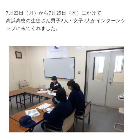
7月22日（月）から7月25日（木）にかけて
瓦猫
高浜高校の生徒さん男子2人・女子2人がインターンシ
開発ストーリー
商品情報
Kawara Collaboration
ップに来てくれました。
お問い合わせ
プライバシーポリシー
サイトマップ