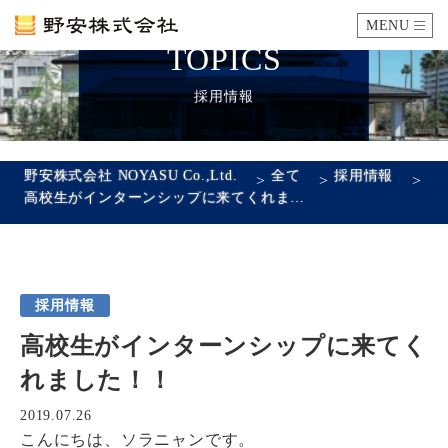
MENU
TOPICS
カタログ
採用情報
施工例
野安株式会社 NOYASU Co.,Ltd.
全て
採用情報
>
>
>
高校生がインターンシップに来てくれました！！
瓦ができるまで
SDGsへの取り組み
採用情報
企業情報
高校生がインターンシップに来てく
会社概要
沿革
代表あいさつ
アクセス
れました！！
採用情報
2019.07.26
こんにちは、ソラニャンです。
エントリーフォーム
先輩社員の声