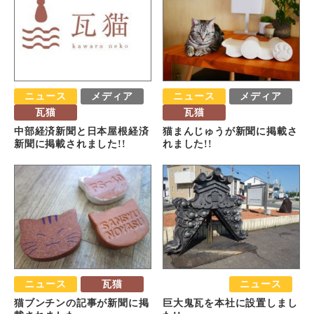
ニュース
メディア
ニュース
メディア
瓦猫
瓦猫
中部経済新聞と日本屋根経済
猫まんじゅうが新聞に掲載さ
新聞に掲載されました!!
れました!!
ニュース
瓦猫
おすすめ
ニュース
猫ブンチンの記事が新聞に掲
巨大鬼瓦を本社に設置しまし