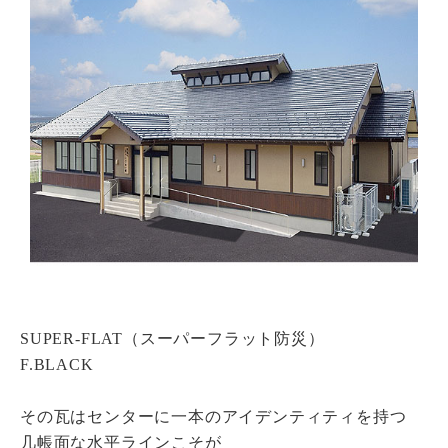
瓦猫
開発ストーリー
商品情報
Kawara Collaboration
お問い合わせ
プライバシーポリシー
サイトマップ
SUPER-FLAT（スーパーフラット防災）
F.BLACK
その瓦はセンターに一本のアイデンティティを持つ
几帳面な水平ラインこそが