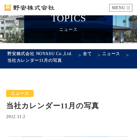
MENU
TOPICS
カタログ
ニュース
施工例
野安株式会社 NOYASU Co.,Ltd.
全て
ニュース
>
>
>
当社カレンダー11月の写真
瓦ができるまで
SDGsへの取り組み
ニュース
企業情報
当社カレンダー11月の写真
会社概要
沿革
代表あいさつ
アクセス
2012.11.2
採用情報
エントリーフォーム
先輩社員の声