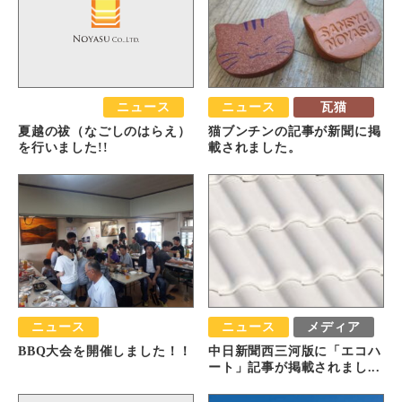
おすすめ
ニュース
ニュース
瓦猫
夏越の祓（なごしのはらえ）
猫ブンチンの記事が新聞に掲
を行いました!!
載されました。
ニュース
ニュース
メディア
BBQ大会を開催しました！！
中日新聞西三河版に「エコハ
ート」記事が掲載されまし...