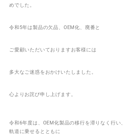
めでした。
瓦猫
開発ストーリー
商品情報
Kawara Collaboration
令和5年は製品の欠品、OEM化、廃番と
ご愛顧いただいておりますお客様には
お問い合わせ
プライバシーポリシー
サイトマップ
多大なご迷惑をおかけいたしました。
心よりお詫び申し上げます。
令和6年度は、OEM化製品の移行を滞りなく行い、
軌道に乗せるとともに