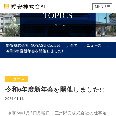
MENU
TOPICS
カタログ
ニュース
施工例
野安株式会社 NOYASU Co.,Ltd.
全て
ニュース
>
>
>
令和6年度新年会を開催しました!!
瓦ができるまで
SDGsへの取り組み
ニュース
企業情報
令和6年度新年会を開催しました!!
会社概要
沿革
代表あいさつ
アクセス
2024.01.16
採用情報
令和6年1月8日月曜日
三州野安株式会社の仕事始
エントリーフォーム
先輩社員の声