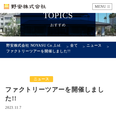
MENU
TOPICS
カタログ
おすすめ
施工例
野安株式会社 NOYASU Co.,Ltd.
全て
ニュース
>
>
>
ファクトリーツアーを開催しました!!
瓦ができるまで
SDGsへの取り組み
おすすめ
ニュース
ファクトリーツアー
企業情報
ファクトリーツアーを開催しまし
会社概要
沿革
代表あいさつ
アクセス
た!!
採用情報
2023.11.7
エントリーフォーム
先輩社員の声