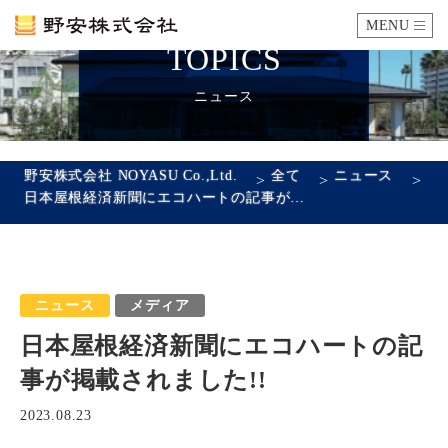
MENU
TOPICS
カタログ
ニュース
施工例
野安株式会社 NOYASU Co.,Ltd.
全て
ニュース
>
>
>
日本屋根経済新聞にエコハートの記事が掲載されました!!
瓦ができるまで
SDGsへの取り組み
ニュース
メディア
企業情報
日本屋根経済新聞にエコハートの記
会社概要
沿革
代表あいさつ
アクセス
事が掲載されました!!
採用情報
2023.08.23
エントリーフォーム
先輩社員の声