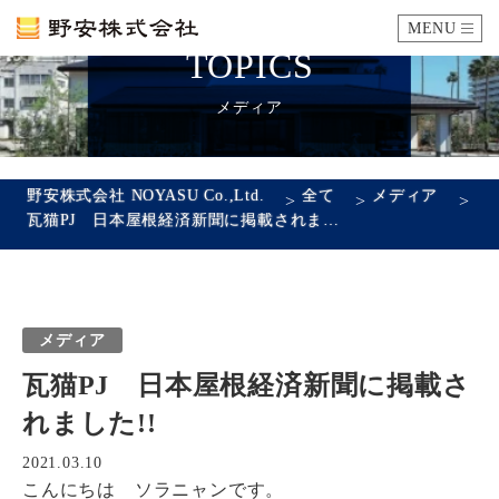
MENU
TOPICS
カタログ
メディア
施工例
野安株式会社 NOYASU Co.,Ltd.
全て
メディア
>
>
>
瓦猫PJ 日本屋根経済新聞に掲載されました!!
瓦ができるまで
SDGsへの取り組み
メディア
企業情報
瓦猫PJ 日本屋根経済新聞に掲載さ
会社概要
沿革
代表あいさつ
アクセス
れました!!
採用情報
2021.03.10
こんにちは ソラニャンです。
エントリーフォーム
先輩社員の声