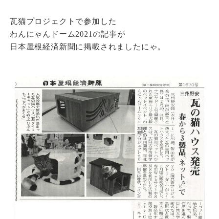
瓦猫プロジェクトで参加した
瓦猫
わんにゃんドーム2021の記事が
開発ストーリー
商品情報
Kawara Collaboration
日本屋根経済新聞に掲載されましたにゃ。
お問い合わせ
プライバシーポリシー
サイトマップ