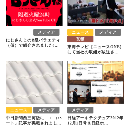
おすすめ
メディア
ニュース
メディア
瓦猫
にじさんじのB級バラエティ
（仮）で紹介されました!...
東海テレビ［ニュースONE］
にて当社の取組が放送さ...
ニュース
メディア
メディア
中日新聞西三河版に「エコハ
日経アーキテクチュア2012年
ート」記事が掲載されまし...
12月1日号＆日経ホ...