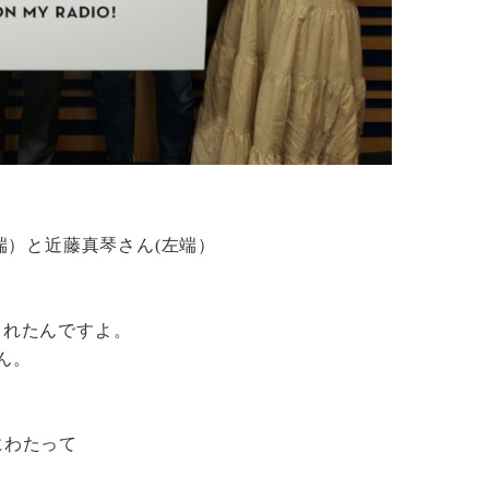
端）と近藤真琴さん(左端）
くれたんですよ。
ん。
にわたって