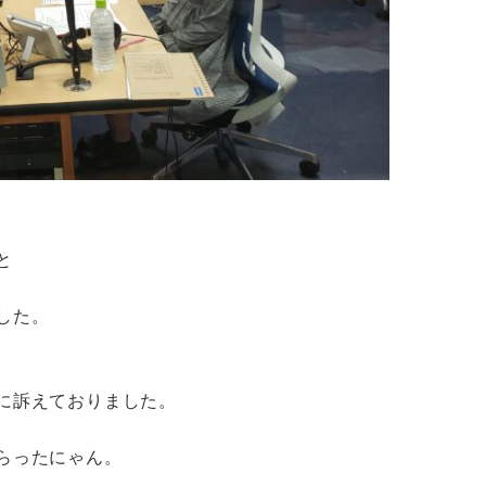
と
した。
に訴えておりました。
らったにゃん。