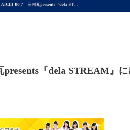
FM AICHI 80.7 三州瓦presents『dela STREAM』に出演します。
瓦presents『dela STREAM』