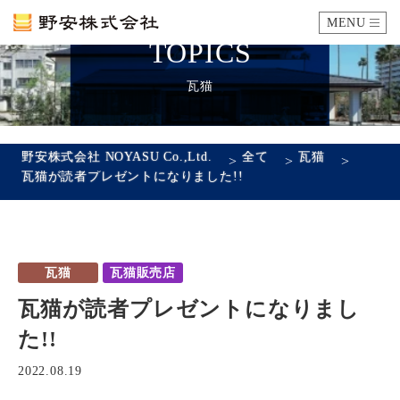
MENU
TOPICS
カタログ
瓦猫
施工例
野安株式会社 NOYASU Co.,Ltd.
全て
瓦猫
>
>
>
瓦猫が読者プレゼントになりました!!
瓦ができるまで
SDGsへの取り組み
瓦猫
瓦猫販売店
企業情報
瓦猫が読者プレゼントになりまし
会社概要
沿革
代表あいさつ
アクセス
た!!
採用情報
2022.08.19
エントリーフォーム
先輩社員の声