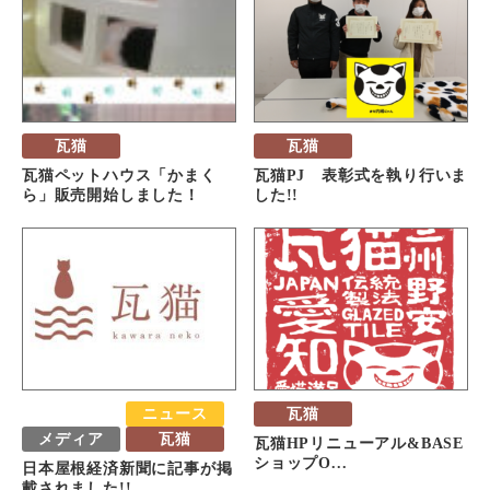
瓦猫
瓦猫
瓦猫ペットハウス「かまく
瓦猫PJ 表彰式を執り行いま
ら」販売開始しました！
した!!
おすすめ
ニュース
瓦猫
メディア
瓦猫
瓦猫HPリニューアル&BASE
ショップO...
日本屋根経済新聞に記事が掲
載されました!!