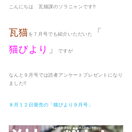
こんにちは 瓦猫課のソラニャンです!!
瓦猫
開発ストーリー
商品情報
Kawara Collaboration
瓦猫
「
を７月号でも紹介いただいた
猫びより
」
ですが
お問い合わせ
プライバシーポリシー
サイトマップ
なんと９月号では読者アンケートプレゼントになり
ました!!
８月１２日発売の「猫びより９月号」