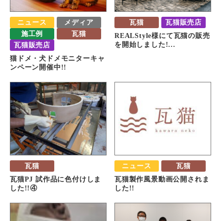
ニュース
メディア
瓦猫
瓦猫販売店
施工例
瓦猫
REALStyle様にて瓦猫の販売
瓦猫販売店
を開始しました!...
猫ドメ・犬ドメモニターキャ
ンペーン開催中!!
瓦猫
ニュース
瓦猫
瓦猫PJ 試作品に色付けしま
瓦猫製作風景動画公開されま
した!!④
した!!