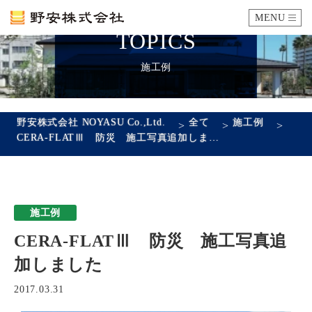
MENU
TOPICS
カタログ
施工例
施工例
野安株式会社 NOYASU Co.,Ltd.
全て
施工例
>
>
>
CERA-FLATⅢ 防災 施工写真追加しました
瓦ができるまで
SDGsへの取り組み
施工例
企業情報
CERA-FLATⅢ 防災 施工写真追
会社概要
沿革
代表あいさつ
アクセス
加しました
採用情報
2017.03.31
エントリーフォーム
先輩社員の声