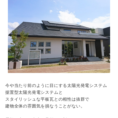
瓦猫
開発ストーリー
商品情報
Kawara Collaboration
お問い合わせ
プライバシーポリシー
サイトマップ
今や当たり前のように目にする太陽光発電システム
据置型太陽光発電システムと
スタイリッシュな平板瓦との相性は抜群で
建物全体の雰囲気を損なうことがない。