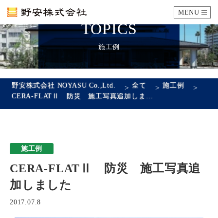
MENU
TOPICS
カタログ
施工例
施工例
野安株式会社 NOYASU Co.,Ltd.
全て
施工例
>
>
>
CERA-FLATⅡ 防災 施工写真追加しました
瓦ができるまで
SDGsへの取り組み
施工例
企業情報
CERA-FLATⅡ 防災 施工写真追
会社概要
沿革
代表あいさつ
アクセス
加しました
採用情報
2017.07.8
エントリーフォーム
先輩社員の声