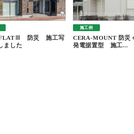
施工例
-FLATⅢ 防災 施工写
CERA-MOUNT 防
しました
発電据置型 施工...