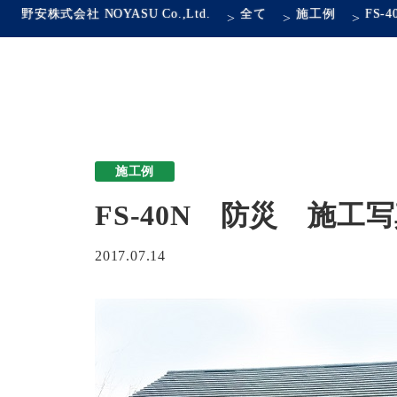
野安株式会社 NOYASU Co.,Ltd.
全て
施工例
FS
>
>
>
施工例
FS-40N 防災 施
2017.07.14