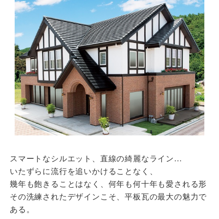
瓦猫
開発ストーリー
商品情報
Kawara Collaboration
お問い合わせ
プライバシーポリシー
サイトマップ
スマートなシルエット、直線の綺麗なライン…
いたずらに流行を追いかけることなく、
幾年も飽きることはなく、何年も何十年も愛される形
その洗練されたデザインこそ、平板瓦の最大の魅力で
ある。