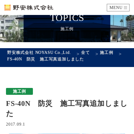
MENU
TOPICS
カタログ
施工例
施工例
野安株式会社 NOYASU Co.,Ltd.
全て
施工例
>
>
>
FS-40N 防災 施工写真追加しました
瓦ができるまで
SDGsへの取り組み
施工例
企業情報
FS-40N 防災 施工写真追加しまし
会社概要
沿革
代表あいさつ
アクセス
た
採用情報
2017.09.1
エントリーフォーム
先輩社員の声