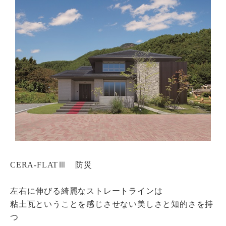
瓦猫
開発ストーリー
商品情報
Kawara Collaboration
お問い合わせ
プライバシーポリシー
サイトマップ
CERA-FLATⅢ 防災
左右に伸びる綺麗なストレートラインは
粘土瓦ということを感じさせない美しさと知的さを持
つ