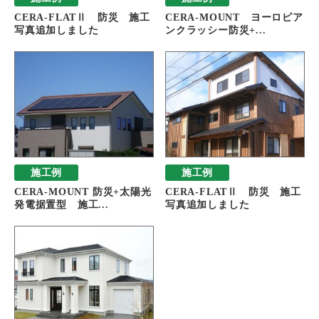
CERA-FLATⅡ 防災 施工
CERA-MOUNT ヨーロピア
写真追加しました
ンクラッシー防災+...
施工例
施工例
CERA-MOUNT 防災+太陽光
CERA-FLATⅡ 防災 施工
発電据置型 施工...
写真追加しました