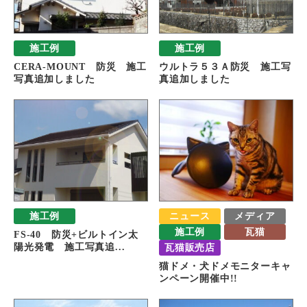
施工例
施工例
CERA-MOUNT 防災 施工
ウルトラ５３Ａ防災 施工写
写真追加しました
真追加しました
施工例
ニュース
メディア
施工例
瓦猫
FS-40 防災+ビルトイン太
陽光発電 施工写真追...
瓦猫販売店
猫ドメ・犬ドメモニターキャ
ンペーン開催中!!