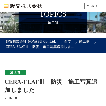
MENU
TOPICS
カタログ
施工例
施工例
野安株式会社 NOYASU Co.,Ltd.
全て
施工例
>
>
>
CERA-FLATⅢ 防災 施工写真追加しました
瓦ができるまで
SDGsへの取り組み
施工例
企業情報
CERA-FLATⅢ 防災 施工写真追
会社概要
沿革
代表あいさつ
アクセス
加しました
採用情報
2016.10.7
エントリーフォーム
先輩社員の声