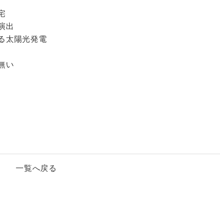
宅
演出
る太陽光発電
無い
一覧へ戻る