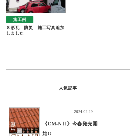
施工例
Ｓ形瓦 防災 施工写真追加
しました
人気記事
おすすめ
2024.02.29
《CM-NⅡ》今春発売開
始!!