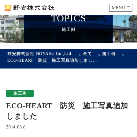
MENU
TOPICS
カタログ
施工例
施工例
野安株式会社 NOYASU Co.,Ltd.
全て
施工例
>
>
>
ECO-HEART 防災 施工写真追加しました
瓦ができるまで
SDGsへの取り組み
施工例
企業情報
ECO-HEART 防災 施工写真追加
会社概要
沿革
代表あいさつ
アクセス
しました
採用情報
2014.06.6
エントリーフォーム
先輩社員の声