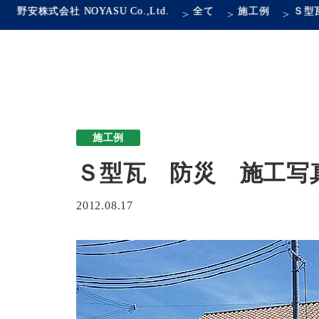
野安株式会社 NOYASU Co.,Ltd.
全て
施工例
Ｓ型
>
>
>
施工例
Ｓ型瓦 防災 施工写
2012.08.17