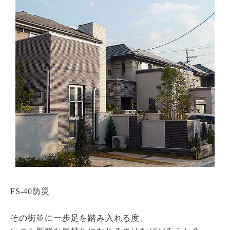
瓦猫
開発ストーリー
商品情報
Kawara Collaboration
お問い合わせ
プライバシーポリシー
サイトマップ
FS-40防災
その街並に一歩足を踏み入れる度、