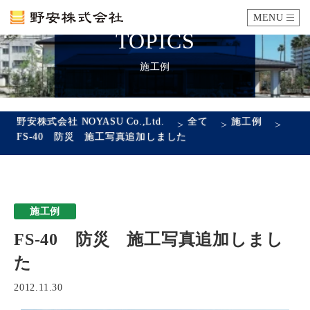
MENU
TOPICS
カタログ
施工例
施工例
野安株式会社 NOYASU Co.,Ltd.
全て
施工例
>
>
>
FS-40 防災 施工写真追加しました
瓦ができるまで
SDGsへの取り組み
施工例
企業情報
FS-40 防災 施工写真追加しまし
会社概要
沿革
代表あいさつ
アクセス
た
採用情報
2012.11.30
エントリーフォーム
先輩社員の声