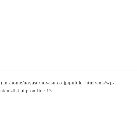
() in
/home/noyasu/noyasu.co.jp/public_html/cms/wp-
ntent-list.php
on line
15