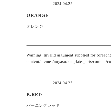
2024.04.25
ORANGE
オレンジ
Warning
: Invalid argument supplied for foreach
content/themes/noyasu/template-parts/content/co
2024.04.25
B.RED
バーニングレッド