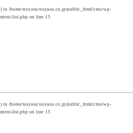
() in
/home/noyasu/noyasu.co.jp/public_html/cms/wp-
ntent-list.php
on line
15
() in
/home/noyasu/noyasu.co.jp/public_html/cms/wp-
ntent-list.php
on line
15