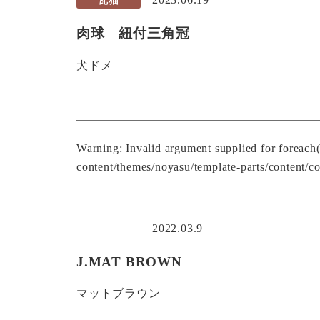
肉球 紐付三角冠
犬ドメ
Warning
: Invalid argument supplied for foreach
content/themes/noyasu/template-parts/content/co
2022.03.9
J.MAT BROWN
マットブラウン