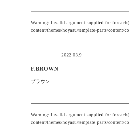
Warning
: Invalid argument supplied for foreach
content/themes/noyasu/template-parts/content/co
2022.03.9
F.BROWN
ブラウン
Warning
: Invalid argument supplied for foreach
content/themes/noyasu/template-parts/content/co