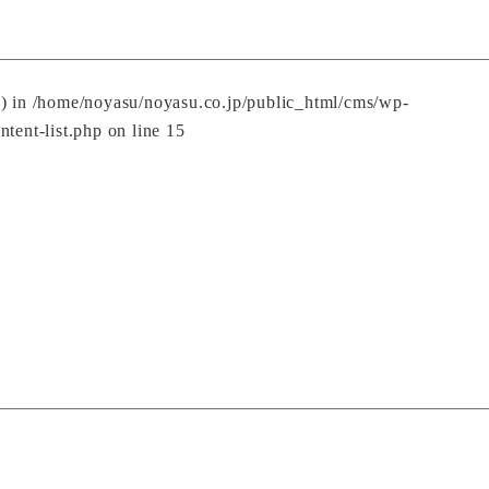
() in
/home/noyasu/noyasu.co.jp/public_html/cms/wp-
ntent-list.php
on line
15