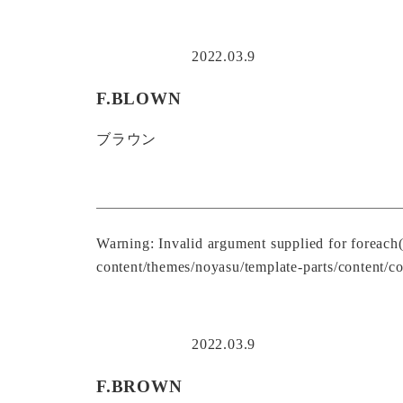
2022.03.9
F.BLOWN
ブラウン
Warning
: Invalid argument supplied for foreach
content/themes/noyasu/template-parts/content/co
2022.03.9
F.BROWN