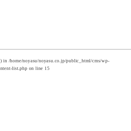
() in
/home/noyasu/noyasu.co.jp/public_html/cms/wp-
ntent-list.php
on line
15