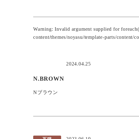
Warning
: Invalid argument supplied for foreach
content/themes/noyasu/template-parts/content/co
2024.04.25
N.BROWN
Nブラウン
2023.06.19
瓦猫