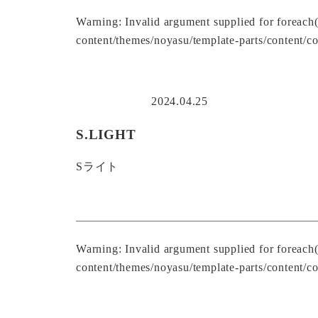
Warning
: Invalid argument supplied for foreach
content/themes/noyasu/template-parts/content/co
2024.04.25
S.LIGHT
Sライト
Warning
: Invalid argument supplied for foreach
content/themes/noyasu/template-parts/content/co