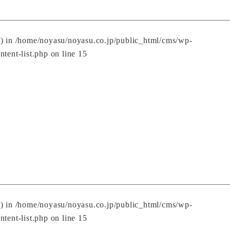
() in
/home/noyasu/noyasu.co.jp/public_html/cms/wp-
ntent-list.php
on line
15
() in
/home/noyasu/noyasu.co.jp/public_html/cms/wp-
ntent-list.php
on line
15