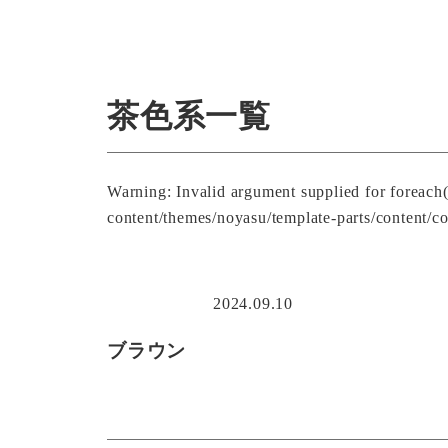
茶色系一覧
Warning
: Invalid argument supplied for foreach
content/themes/noyasu/template-parts/content/co
2024.09.10
ブラウン