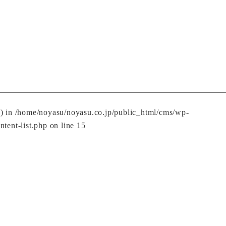
() in
/home/noyasu/noyasu.co.jp/public_html/cms/wp-
ntent-list.php
on line
15