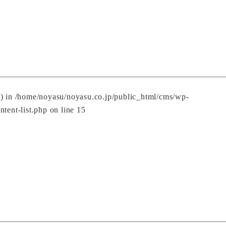
() in
/home/noyasu/noyasu.co.jp/public_html/cms/wp-
ntent-list.php
on line
15