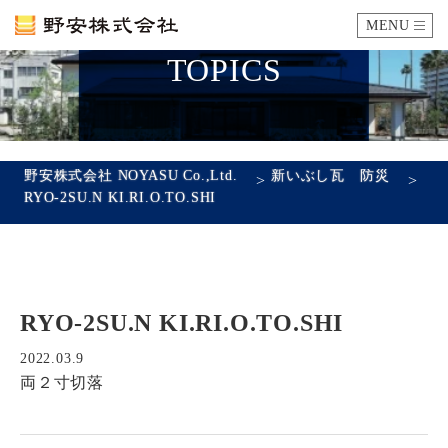
MENU
TOPICS
カタログ
施工例
野安株式会社 NOYASU Co.,Ltd.
新いぶし瓦 防災
>
>
RYO-2SU.N KI.RI.O.TO.SHI
瓦ができるまで
SDGsへの取り組み
RYO-2SU.N KI.RI.O.TO.SHI
企業情報
会社概要
沿革
代表あいさつ
アクセス
2022.03.9
両２寸切落
採用情報
エントリーフォーム
先輩社員の声