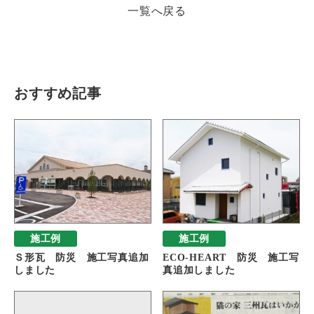
一覧へ戻る
瓦猫
開発ストーリー
商品情報
Kawara Collaboration
おすすめ記事
お問い合わせ
プライバシーポリシー
サイトマップ
施工例
施工例
Ｓ形瓦 防災 施工写真追加
ECO-HEART 防災 施工写
しました
真追加しました