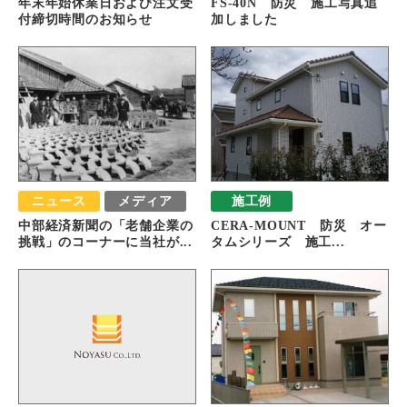
年末年始休業日および注文受
FS-40N 防災 施工写真追
付締切時間のお知らせ
加しました
ニュース
メディア
施工例
中部経済新聞の「老舗企業の
CERA-MOUNT 防災 オー
挑戦」のコーナーに当社が...
タムシリーズ 施工...