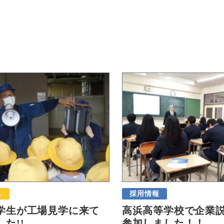
ス
採用情報
学生が工場見学に来て
高浜高等学校で企業
た!!
参加しました！！