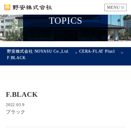
MENU
TOPICS
カタログ
施工例
野安株式会社 NOYASU Co.,Ltd.
CERA-FLAT Plus1
>
>
F.BLACK
瓦ができるまで
SDGsへの取り組み
F.BLACK
企業情報
会社概要
沿革
代表あいさつ
アクセス
2022.03.9
ブラック
採用情報
エントリーフォーム
先輩社員の声