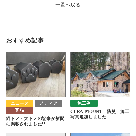
一覧へ戻る
瓦猫
開発ストーリー
商品情報
Kawara Collaboration
おすすめ記事
お問い合わせ
プライバシーポリシー
サイトマップ
ニュース
メディア
施工例
瓦猫
CERA-MOUNT 防災 施工
写真追加しました
猫ドメ・犬ドメの記事が新聞
に掲載されました!!