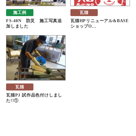
施工例
瓦猫
FS-40N 防災 施工写真追
瓦猫HPリニューアル&BASE
加しました
ショップO...
瓦猫
瓦猫PJ 試作品色付けしまし
た!!①