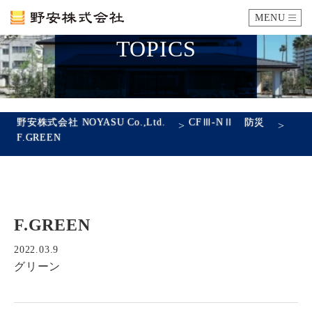
MENU
TOPICS
カタログ
施工例
野安株式会社 NOYASU Co.,Ltd.
CFⅢ-NⅡ 防災
>
>
F.GREEN
瓦ができるまで
SDGsへの取り組み
F.GREEN
企業情報
会社概要
沿革
代表あいさつ
アクセス
2022.03.9
グリーン
採用情報
エントリーフォーム
先輩社員の声