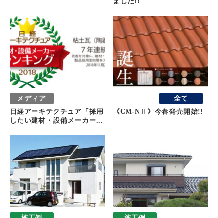
ました!!
メディア
おすすめ
全て
日経アーキテクチュア「採用
《CM-NⅡ》今春発売開始!!
したい建材・設備メーカー...
施工例
施工例