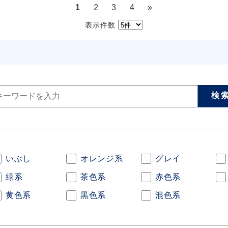
1
2
3
4
»
表示件数
いぶし
オレンジ系
グレイ
緑系
茶色系
赤色系
黄色系
黒色系
混色系